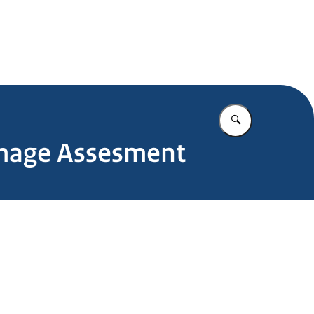
.nl
Vul in wat u z
amage Assesment