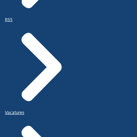
RSS
Vacatures