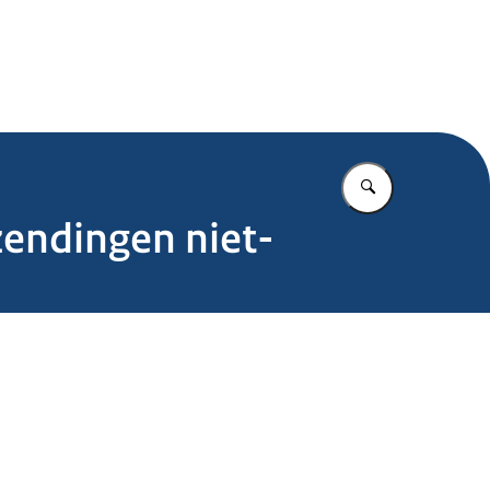
.nl
Vul in wat u z
zendingen niet-