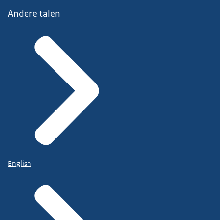
Andere talen
English