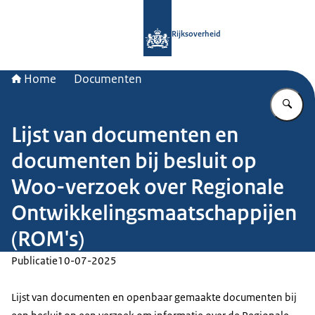
Naar de homepage van Rijksoverheid
Rijksoverheid
Home
Documenten
Vu
Lijst van documenten en
documenten bij besluit op
Woo-verzoek over Regionale
Ontwikkelingsmaatschappijen
(ROM's)
Publicatie
10-07-2025
Lijst van documenten en openbaar gemaakte documenten bij