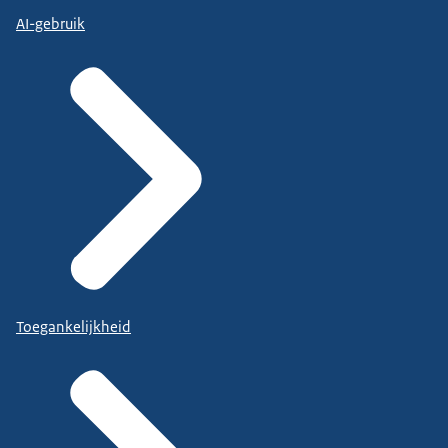
AI-gebruik
Toegankelijkheid