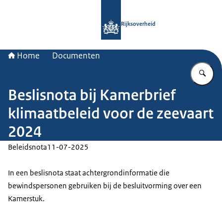
Naar de homepage van Rijksoverheid
Rijksoverheid
Home
Documenten
Vu
Beslisnota bij Kamerbrief
klimaatbeleid voor de zeevaart
2024
Beleidsnota
11-07-2025
In een beslisnota staat achtergrondinformatie die
bewindspersonen gebruiken bij de besluitvorming over een
Kamerstuk.