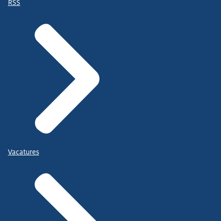
RSS
Vacatures