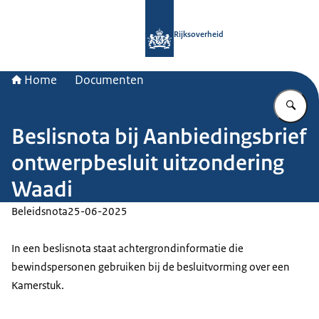
Naar de homepage van Rijksoverheid
Rijksoverheid
Home
Documenten
Vu
Beslisnota bij Aanbiedingsbrief
ontwerpbesluit uitzondering
Waadi
Beleidsnota
25-06-2025
In een beslisnota staat achtergrondinformatie die
bewindspersonen gebruiken bij de besluitvorming over een
Kamerstuk.