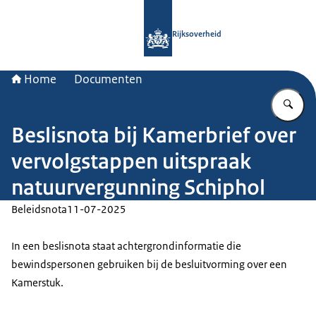
Naar de homepage van Rijksoverheid
Rijksoverheid
Home
Documenten
Vu
Beslisnota bij Kamerbrief over
vervolgstappen uitspraak
natuurvergunning Schiphol
Beleidsnota
11-07-2025
In een beslisnota staat achtergrondinformatie die
bewindspersonen gebruiken bij de besluitvorming over een
Kamerstuk.