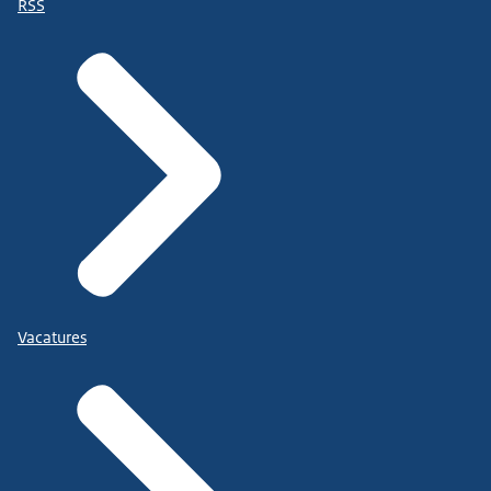
RSS
Vacatures