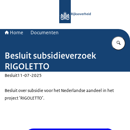
Naar de homepage van Rijksoverheid
Rijksoverheid
Home
Documenten
Vu
Besluit subsidieverzoek
RIGOLETTO
Besluit
11-07-2025
Besluit over subsidie voor het Nederlandse aandeel in het
project ‘RIGOLETTO’.