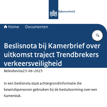
Naar de homepage van Rijksoverheid
Rijksoverheid
Home
Documenten
Vu
Beslisnota bij Kamerbrief over
uitkomst traject Trendbrekers
verkeersveiligheid
Beleidsnota
23-06-2025
In een beslisnota staat achtergrondinformatie die
bewindspersonen gebruiken bij de besluitvorming over een
Kamerstuk.