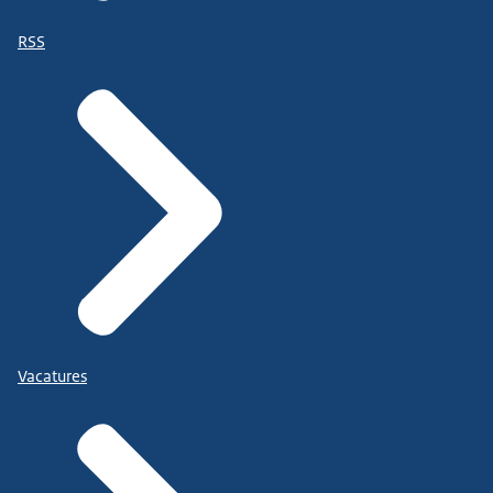
RSS
Vacatures