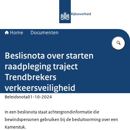
Naar de homepage van Rijksoverheid
Rijksoverheid
Home
Documenten
Vu
Beslisnota over starten
raadpleging traject
Trendbrekers
verkeersveiligheid
Beleidsnota
01-10-2024
In een beslisnota staat achtergrondinformatie die
bewindspersonen gebruiken bij de besluitvorming over een
Kamerstuk.