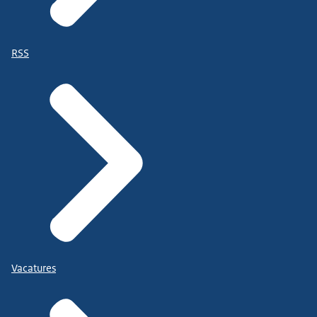
RSS
Vacatures