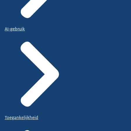
AI-gebruik
Toegankelijkheid