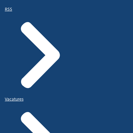
RSS
Vacatures