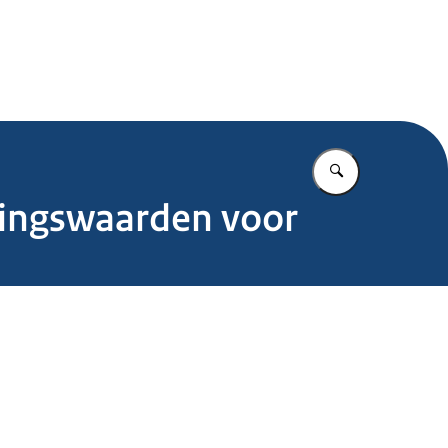
.nl
Vul in wat u z
vingswaarden voor