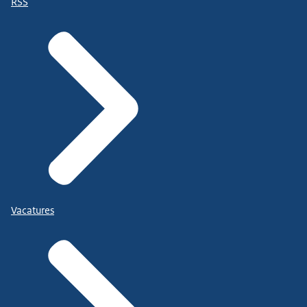
RSS
Vacatures