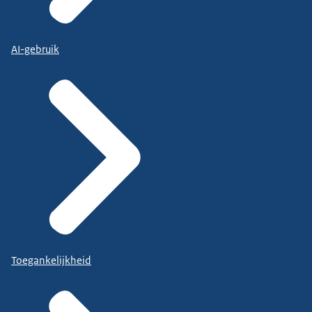
AI-gebruik
Toegankelijkheid