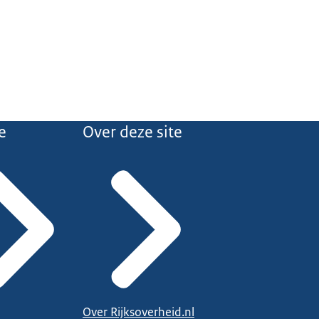
e
Over deze site
Over Rijksoverheid.nl