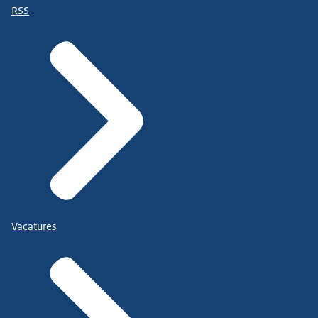
RSS
Vacatures