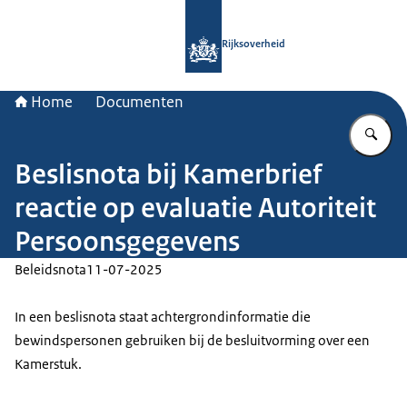
Naar de homepage van Rijksoverheid
Rijksoverheid
Home
Documenten
Vu
Beslisnota bij Kamerbrief
reactie op evaluatie Autoriteit
Persoonsgegevens
Beleidsnota
11-07-2025
In een beslisnota staat achtergrondinformatie die
bewindspersonen gebruiken bij de besluitvorming over een
Kamerstuk.