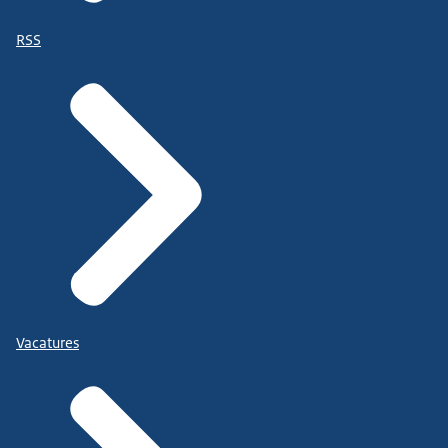
RSS
Vacatures