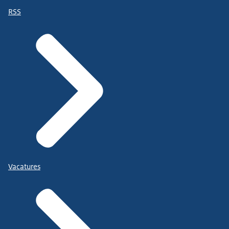
RSS
Vacatures