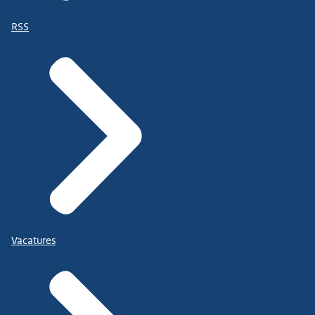
RSS
Vacatures