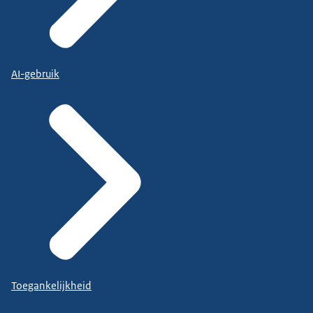
AI-gebruik
Toegankelijkheid