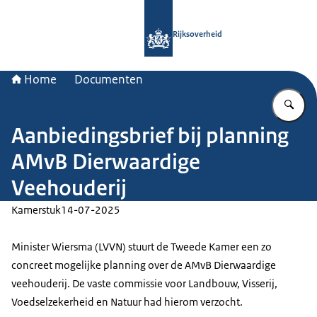
Naar de homepage van Rijksoverheid
Rijksoverheid
Home
Documenten
Vu
Aanbiedingsbrief bij planning
AMvB Dierwaardige
Veehouderij
Kamerstuk
14-07-2025
Minister Wiersma (LVVN) stuurt de Tweede Kamer een zo
concreet mogelijke planning over de AMvB Dierwaardige
veehouderij. De vaste commissie voor Landbouw, Visserij,
Voedselzekerheid en Natuur had hierom verzocht.