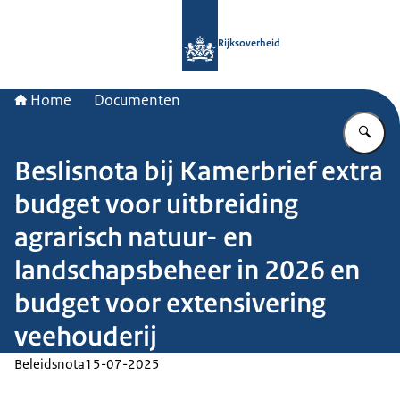
Naar de homepage van Rijksoverheid
Rijksoverheid
Home
Documenten
Vu
Beslisnota bij Kamerbrief extra
budget voor uitbreiding
agrarisch natuur- en
landschapsbeheer in 2026 en
budget voor extensivering
veehouderij
Beleidsnota
15-07-2025