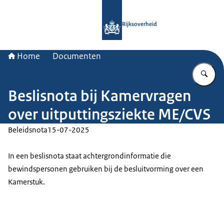
Naar de homepage van Rijksoverheid
Rijksoverheid
Home
Documenten
Vu
Beslisnota bij Kamervragen
over uitputtingsziekte ME/CVS
Beleidsnota
15-07-2025
In een beslisnota staat achtergrondinformatie die
bewindspersonen gebruiken bij de besluitvorming over een
Kamerstuk.