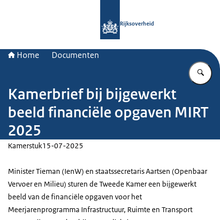
Naar de homepage van Rijksoverheid
Rijksoverheid
Home
Documenten
Vu
Kamerbrief bij bijgewerkt
beeld financiële opgaven MIRT
2025
Kamerstuk
15-07-2025
Minister Tieman (IenW) en staatssecretaris Aartsen (Openbaar
Vervoer en Milieu) sturen de Tweede Kamer een bijgewerkt
beeld van de financiële opgaven voor het
Meerjarenprogramma Infrastructuur, Ruimte en Transport