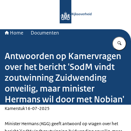
Naar de homepage van Rijksoverheid
Rijksoverheid
Home
Documenten
Vu
Antwoorden op Kamervragen
over het bericht 'SodM vindt
zoutwinning Zuidwending
onveilig, maar minister
Hermans wil door met Nobian'
Kamerstuk
16-07-2025
Minister Hermans (KGG) geeft antwoord op vragen over het