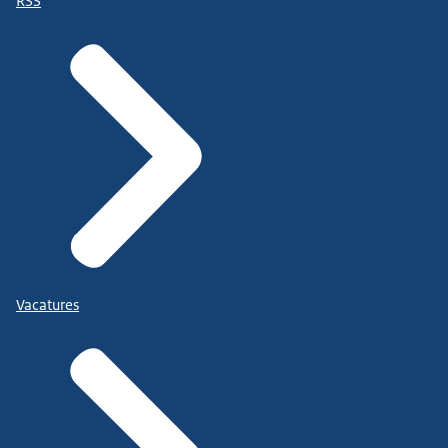
RSS
Vacatures