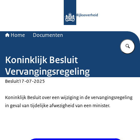
Naar de homepage van Rijksoverheid
Rijksoverheid
Home
Documenten
Vu
Koninklijk Besluit
Vervangingsregeling
Besluit
17-07-2025
Koninklijk Besluit over een wijziging in de vervangingsregeling
in geval van tijdelijke afwezigheid van een minister.