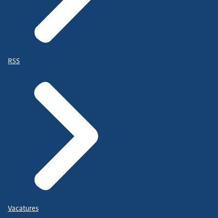
RSS
Vacatures