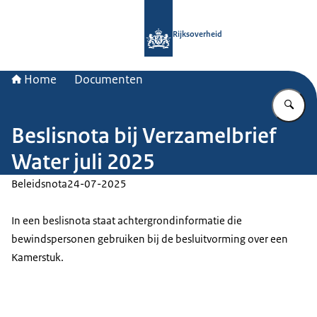
Naar de homepage van Rijksoverheid
Rijksoverheid
Home
Documenten
Vu
Beslisnota bij Verzamelbrief
Water juli 2025
Beleidsnota
24-07-2025
In een beslisnota staat achtergrondinformatie die
bewindspersonen gebruiken bij de besluitvorming over een
Kamerstuk.