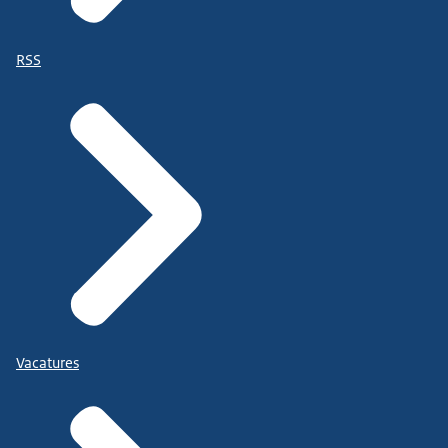
RSS
Vacatures