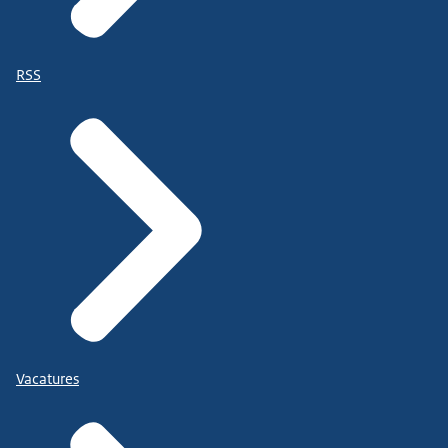
RSS
Vacatures