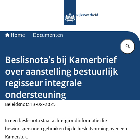
Naar de homepage van Rijksoverheid
Rijksoverheid
Home
Documenten
Vu
Beslisnota's bij Kamerbrief
over aanstelling bestuurlijk
regisseur integrale
ondersteuning
Beleidsnota
13-08-2025
In een beslisnota staat achtergrondinformatie die
bewindspersonen gebruiken bij de besluitvorming over een
Kamerstuk.