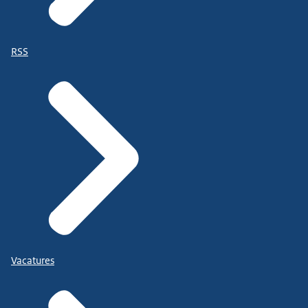
RSS
Vacatures