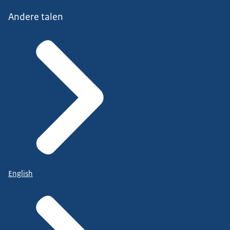
Andere talen
English