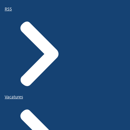
RSS
Vacatures