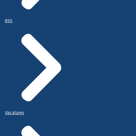
RSS
Vacatures