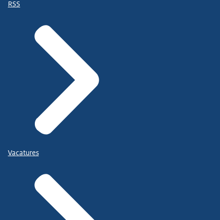
RSS
Vacatures