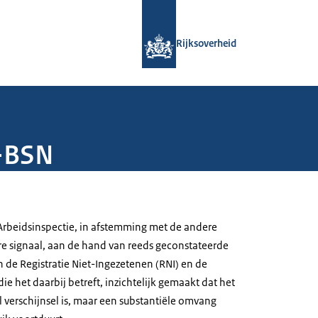
Naar de homepage van Rijksoverheid
Rijksoverheid
I-BSN
 Arbeidsinspectie, in afstemming met de andere
ere signaal, aan de hand van reeds geconstateerde
 de Registratie Niet-Ingezetenen (RNI) en de
ie het daarbij betreft, inzichtelijk gemaakt dat het
 verschijnsel is, maar een substantiële omvang