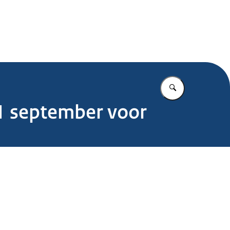
.nl
Vul in wat u z
 1 september voor