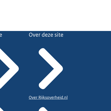
e
Over deze site
Over Rijksoverheid.nl