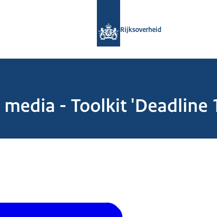
Naar de homepage van Rijksoverheid
Rijksoverheid
 media - Toolkit 'Deadline