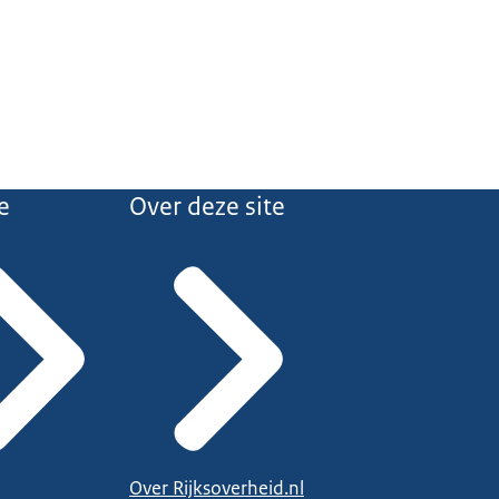
e
Over deze site
Over Rijksoverheid.nl