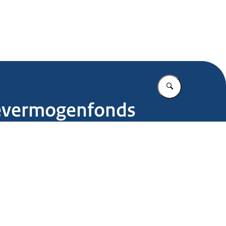
.nl
Vul in wat u z
tievermogenfonds