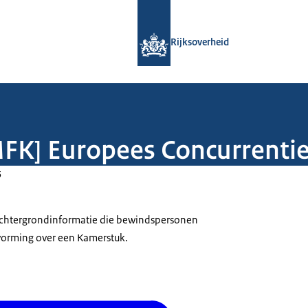
Naar de homepage van Rijksoverheid
Rijksoverheid
 [MFK] Europees Concurren
5
 achtergrondinformatie die bewindspersonen
tvorming over een Kamerstuk.