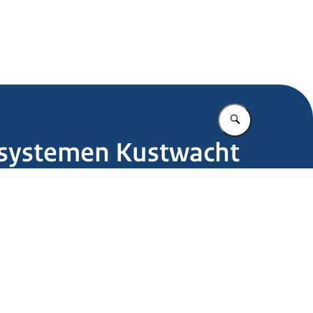
.nl
Vul in wat u z
osystemen Kustwacht