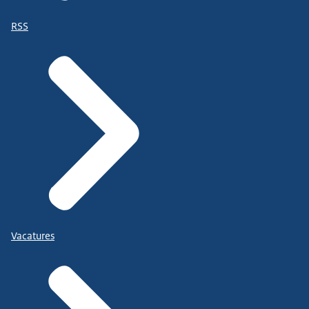
RSS
Vacatures