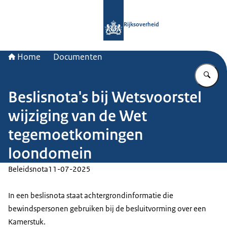
Naar de homepage van Rijksoverheid
Rijksoverheid
Home
Documenten
Vu
Beslisnota's bij Wetsvoorstel
wijziging van de Wet
tegemoetkomingen
loondomein
Beleidsnota
11-07-2025
In een beslisnota staat achtergrondinformatie die
bewindspersonen gebruiken bij de besluitvorming over een
Kamerstuk.