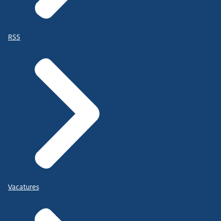
RSS
Vacatures