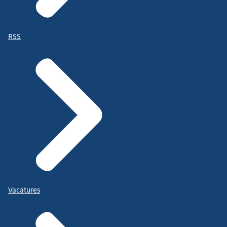
RSS
Vacatures