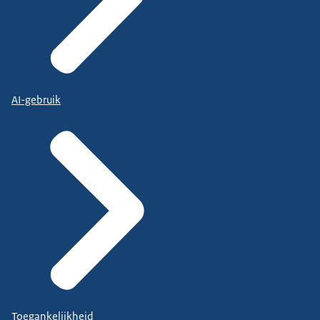
AI-gebruik
Toegankelijkheid