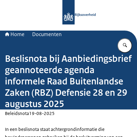
Naar de homepage van Rijksoverheid
Rijksoverheid
Home
Documenten
Vu
Beslisnota bij Aanbiedingsbrief
geannoteerde agenda
informele Raad Buitenlandse
Zaken (RBZ) Defensie 28 en 29
augustus 2025
Beleidsnota
19-08-2025
In een beslisnota staat achtergrondinformatie die