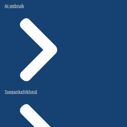
AI-gebruik
Toegankelijkheid