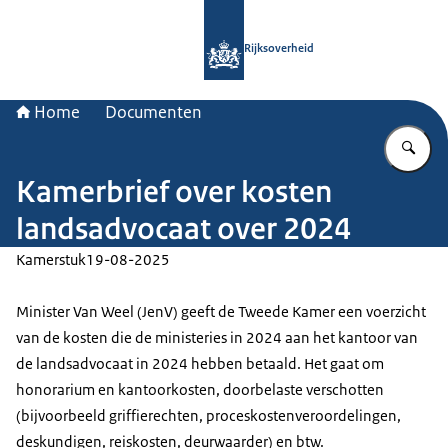
Naar de homepage van Rijksoverheid
Rijksoverheid
Home
Documenten
Vu
Kamerbrief over kosten
landsadvocaat over 2024
Kamerstuk
19-08-2025
Minister Van Weel (JenV) geeft de Tweede Kamer een voerzicht
van de kosten die de ministeries in 2024 aan het kantoor van
de landsadvocaat in 2024 hebben betaald. Het gaat om
honorarium en kantoorkosten, doorbelaste verschotten
(bijvoorbeeld griffierechten, proceskostenveroordelingen,
deskundigen, reiskosten, deurwaarder) en btw.