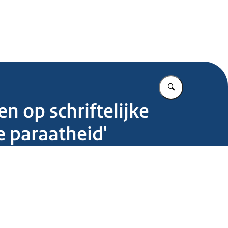
.nl
Vul in wat u z
 op schriftelijke
e paraatheid'