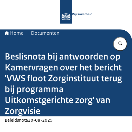
Naar de homepage van Rijksoverheid
Rijksoverheid
Home
Documenten
Vu
Beslisnota bij antwoorden op
Kamervragen over het bericht
'VWS floot Zorginstituut terug
bij programma
Uitkomstgerichte zorg' van
Zorgvisie
Beleidsnota
20-08-2025