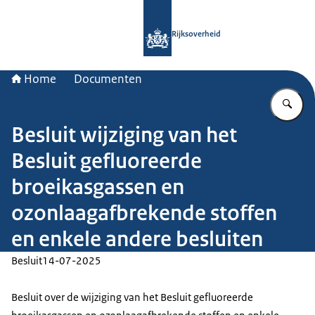
Naar de homepage van Rijksoverheid
Rijksoverheid
Home
Documenten
Vu
Besluit wijziging van het
Besluit gefluoreerde
broeikasgassen en
ozonlaagafbrekende stoffen
en enkele andere besluiten
Besluit
14-07-2025
Besluit over de wijziging van het Besluit gefluoreerde