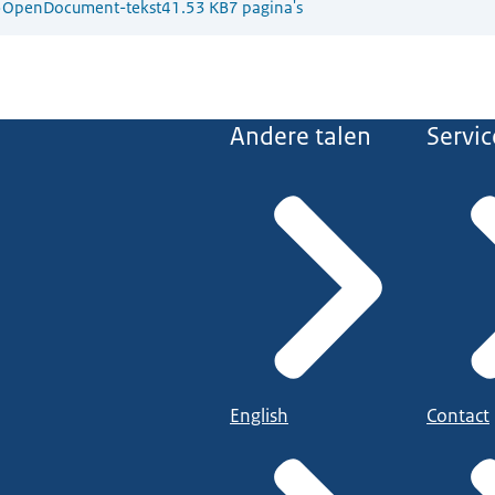
5
OpenDocument-tekst
41.53 KB
7 pagina's
Andere talen
Servic
English
Contact