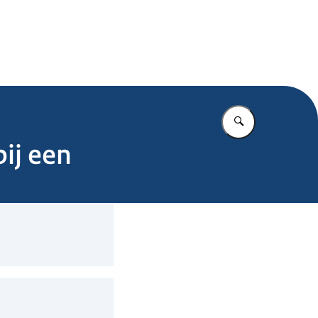
.nl
Vul in wat u z
ij een