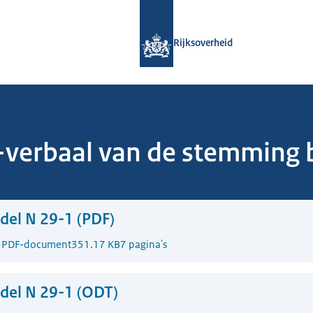
Naar de homepage van Rijksoverheid
Rijksoverheid
verbaal van de stemming b
el N 29-1 (PDF)
5
PDF-document
351.17 KB
7 pagina's
del N 29-1 (ODT)