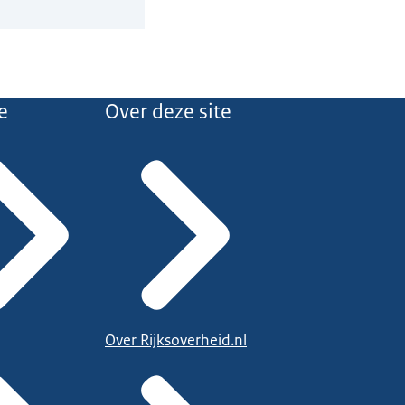
e
Over deze site
Over Rijksoverheid.nl