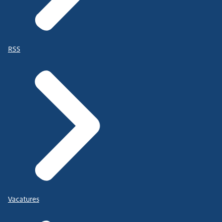
RSS
Vacatures