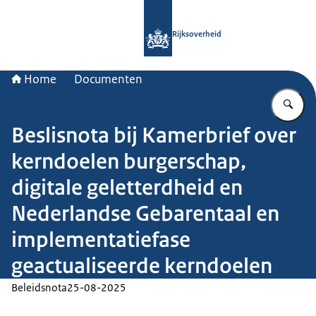
Naar de homepage van Rijksoverheid
Rijksoverheid
Home
Documenten
Vu
Beslisnota bij Kamerbrief over
kerndoelen burgerschap,
digitale geletterdheid en
Nederlandse Gebarentaal en
implementatiefase
geactualiseerde kerndoelen
Beleidsnota
25-08-2025