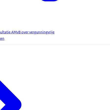
ultatie AMvB over vergunningvrije
ten