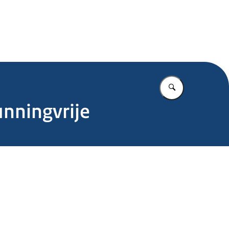
.nl
Vul in wat u z
unningvrije