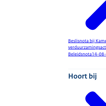
Beslisnota bij Kam
verduurzamingsacti
Beleidsnota
14-08
Hoort bij