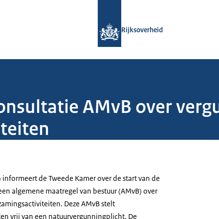
Naar de homepage van Rijksoverheid
Rijksoverheid
onsultatie AMvB over verg
teiten
 informeert de Tweede Kamer over de start van de
 een algemene maatregel van bestuur (AMvB) over
zamingsactiviteiten. Deze AMvB stelt
en vrij van een natuurvergunningplicht. De