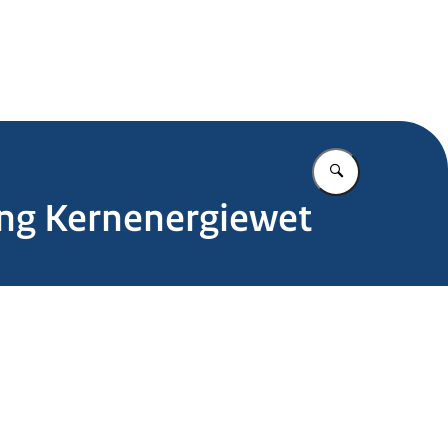
.nl
Vul in wat u z
ing Kernenergiewet