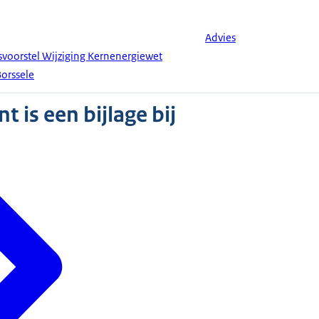
Advies
svoorstel Wijziging Kernenergiewet
Borssele
 is een bijlage bij