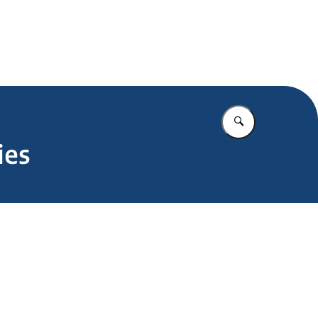
.nl
Vul in wat u z
ies